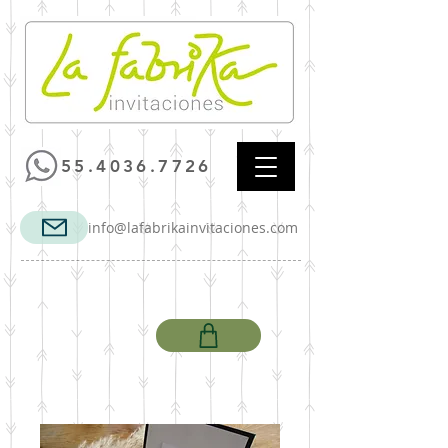
55.4036.7726
info@lafabrikainvitaciones.com