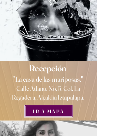
Recepción
"La casa de las mariposas."
Calle Atlante No. 5, Col. La
Regadera, Alcaldía Iztapalapa.
IR A MAPA