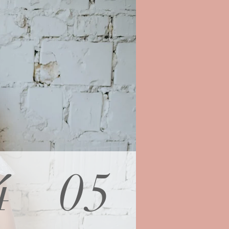
o
4
05