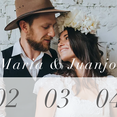
Maria & Juanj
02
03
0