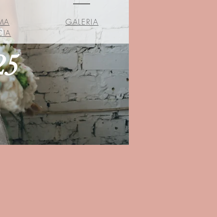
MA
GALERIA
CIA
25