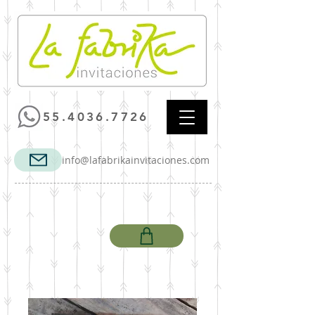
55.4036.7726
info@lafabrikainvitaciones.com